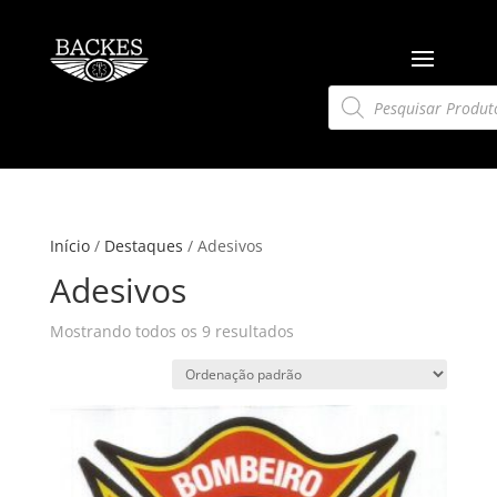
Pesquisar
produtos
Início
/
Destaques
/ Adesivos
Adesivos
Mostrando todos os 9 resultados