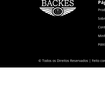
Pá
Prod
Sob
Cont
Min
Póli
© Todos os Direitos Reservados | Feito c