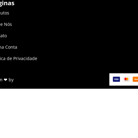
ginas
utos
re Nós
ato
ha Conta
tica de Privacidade
om ❤ by