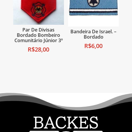
Par De Divisas
Bandeira De Israel. –
Bordado Bombeiro
Bordado
Comunitário Júnior 3º
R$
6,00
R$
28,00