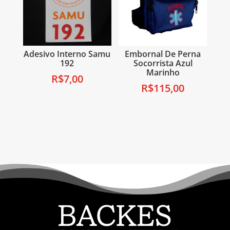
Adesivo Interno Samu
Embornal De Perna
192
Socorrista Azul
Marinho
R$
7,00
R$
115,00