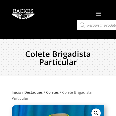
Pesquisar
produtos
Colete Brigadista
Particular
Inicio
/
Destaques
/
Coletes
/ Colete Brigadista
Particular