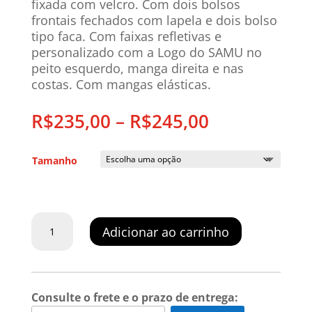
fixada com velcro. Com dois bolsos
frontais fechados com lapela e dois bolso
tipo faca. Com faixas refletivas e
personalizado com a Logo do SAMU no
peito esquerdo, manga direita e nas
costas. Com mangas elásticas.
R$
235,00
–
R$
245,00
Tamanho
Jaqueta
Adicionar ao carrinho
Samu
Em
Nylon
Resinado
Consulte o frete e o prazo de entrega:
Com