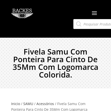
Pesquisar
produtos
Fivela Samu Com
Ponteira Para Cinto De
35Mm Com Logomarca
Colorida.
Inicio
/
SAMU
/
Acessórios
/ Fivela Samu Com
Ponteira Para Cinto De 35Mm Com Logomarca