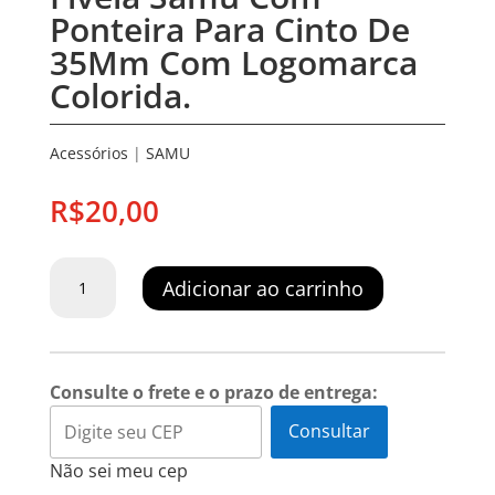
Ponteira Para Cinto De
35Mm Com Logomarca
Colorida.
Acessórios
|
SAMU
R$
20,00
Fivela
Adicionar ao carrinho
Samu
Com
Ponteira
Para
Consulte o frete e o prazo de entrega:
Cinto
De
Consultar
35Mm
Não sei meu cep
Com