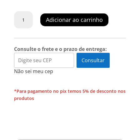
MACACÃO
Adicionar ao carrinho
SAMU
RIPSTOP
E
TERBRIM
Consulte o frete e o prazo de entrega:
quantidade
Consultar
Não sei meu cep
*Para pagamento no pix temos 5% de desconto nos
produtos